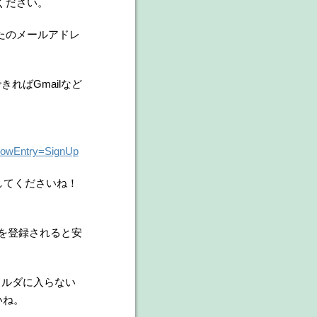
ください。
なたのメールアドレ
ればGmailなど
flowEntry=SignUp
力してくださいね！
スを登録されると安
ォルダに入らない
いね。