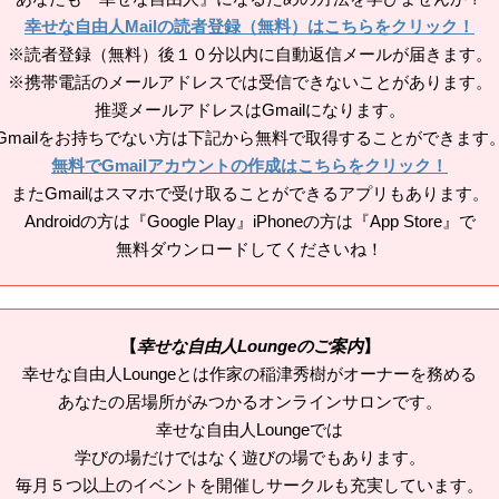
幸せな自由人Mailの読者登録（無料）はこちらをクリック！
※読者登録（無料）後１０分以内に自動返信メールが届きます。
※携帯電話のメールアドレスでは受信できないことがあります。
推奨メールアドレスはGmailになります。
Gmailをお持ちでない方は下記から無料で取得することができます
無料でGmailアカウントの作成はこちらをクリック！
またGmailはスマホで受け取ることができるアプリもあります。
Androidの方は『Google Play』iPhoneの方は『App Store』で
無料ダウンロードしてくださいね！
【
幸せな自由人Loungeのご案内
】
幸せな自由人Loungeとは作家の稲津秀樹がオーナーを務める
あなたの居場所がみつかるオンラインサロンです。
幸せな自由人Loungeでは
学びの場だけではなく遊びの場でもあります。
毎月５つ以上のイベントを開催しサークルも充実しています。