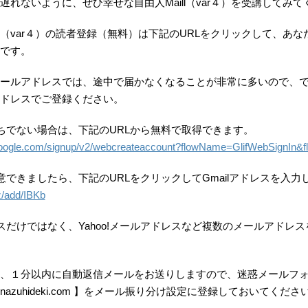
遅れないように、ぜひ幸せな自由人Maill（var４）を受講してみて
ll（var４）の読者登録（無料）は下記のURLをクリックして、あ
です。
ールアドレスでは、途中で届かなくなることが非常に多いので、でき
ドレスでご登録ください。
お持ちでない場合は、下記のURLから無料で取得できます。
.google.com/signup/v2/webcreateaccount?flowName=GlifWebSignIn&
用意できましたら、下記のURLをクリックしてGmailアドレスを入
iz/add/IBKb
ドレスだけではなく、Yahoo!メールアドレスなど複数のメールアドレ
、１分以内に自動返信メールをお送りしますので、迷惑メールフ
@inazuhideki.com 】をメール振り分け設定に登録しておいてくださ