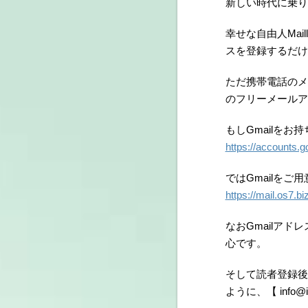
新しい時代に乗り
幸せな自由人Mai
スを登録するだけ
ただ携帯電話のメ
のフリーメールア
もしGmailを
https://accounts
ではGmailをご
https://mail.os7.b
なおGmailア
心です。
そして読者登録後
ように、【 info