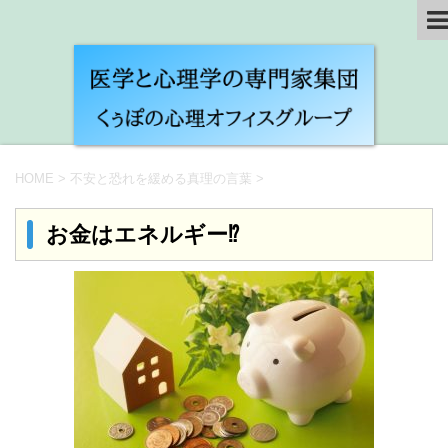
HOME
>
不安と恐れを緩める真理の言葉
>
お金はエネルギー⁉︎