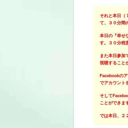
それと本日（７
て、３０分間
本日の『幸せ
す。３０分程
また本日参加
視聴すること
Faceboo
でアカウント
そしてFace
ことができま
では本日、２