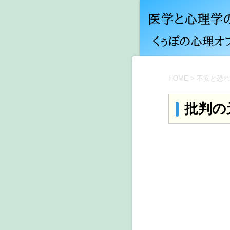
HOME
>
不安と恐れ
批判の