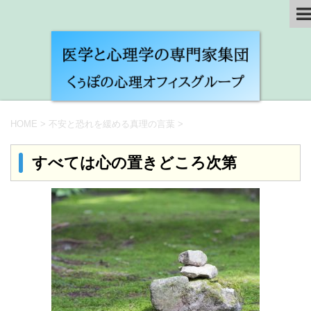
HOME
>
不安と恐れを緩める真理の言葉
>
すべては心の置きどころ次第