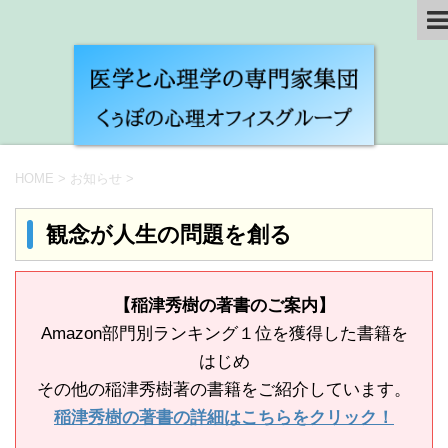
HOME
>
お知らせ
>
観念が人生の問題を創る
【稲津秀樹の著書のご案内】
Amazon部門別ランキング１位を獲得した書籍を
はじめ
その他の稲津秀樹著の書籍をご紹介しています。
稲津秀樹の著書の詳細はこちらをクリック！