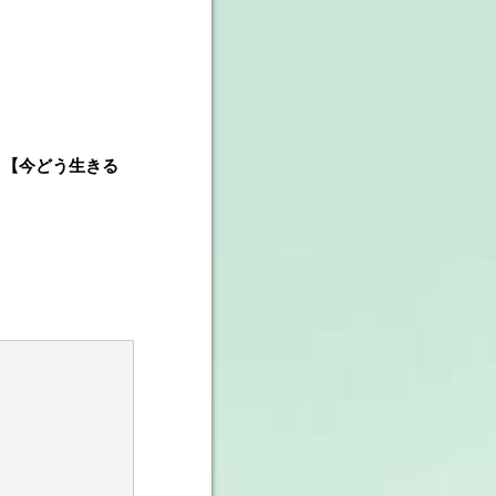
、
【今どう生きる