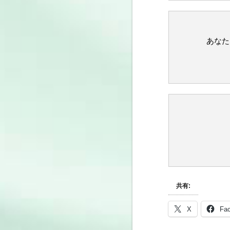
あなた
共有:
X
Fa