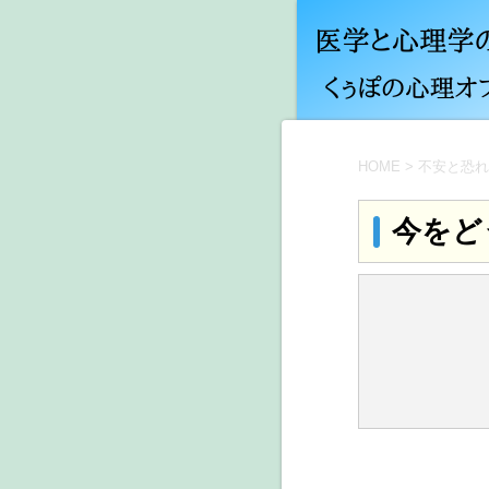
HOME
>
不安と恐れ
今をど