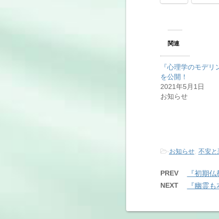
関連
『心理学のモデリ
を公開！
2021年5月1日
お知らせ
-
お知らせ
,
不安と
PREV
『初期仏
NEXT
『幽霊も