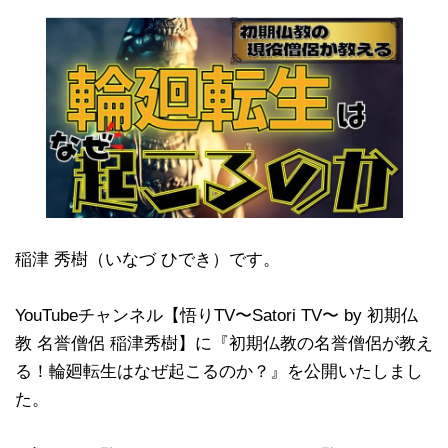
稲津 秀樹（いなづ ひでき）です。
YouTubeチャンネル【悟りTV〜Satori TV〜 by 初期仏
教 名誉僧侶 稲津秀樹】に『初期仏教の名誉僧侶が教え
る！輪廻転生はなぜ起こるのか？』を公開いたしまし
た。