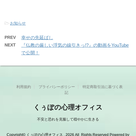
-
お知らせ
PREV
幸せの先延ばし
NEXT
『仏教の厳しい浮気の線引きっ!?』の動画をYouTube
で公開！
利用規約
プライバシーポリシー
特定商取引法に基づく表
記
くぅぽの心理オフィス
不安と恐れを克服して穏やかに生きる
Copyright© くぅぽの心理オフィス , 2026 All Rights Reserved Powered by