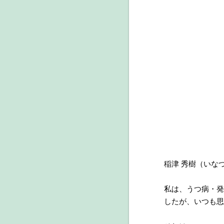
稲津 秀樹（いな
私は、うつ病・発
したが、いつも思