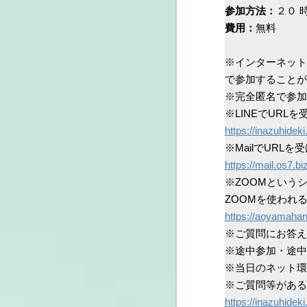
参加方法：
２０ 
費用：
無料
※インターネット
で参加することが
※完全匿名で参加
※LINEでUR
https://inazuhidek
※MailでUR
https://mail.os7.b
※ZOOMという
ZOOMを使われ
https://aoyamaha
※ご質問にお答え
※途中参加・途中
※当日のネット環
※ご質問等がある
https://inazuhide