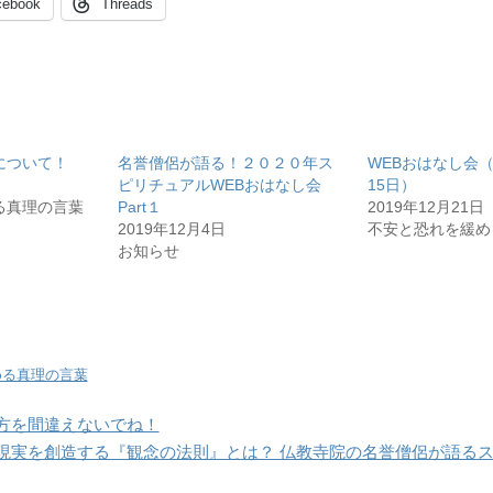
cebook
Threads
について！
名誉僧侶が語る！２０２０年ス
WEBおはなし会（2
ピリチュアルWEBおはなし会
15日）
る真理の言葉
Part１
2019年12月21日
2019年12月4日
不安と恐れを緩め
お知らせ
める真理の言葉
方を間違えないでね！
現実を創造する『観念の法則』とは？ 仏教寺院の名誉僧侶が語る