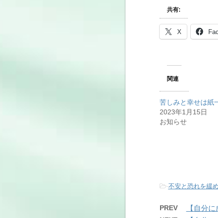
共有:
X
Fa
関連
苦しみと幸せは紙
2023年1月15日
お知らせ
-
不安と恐れを緩
PREV
【自分に成る