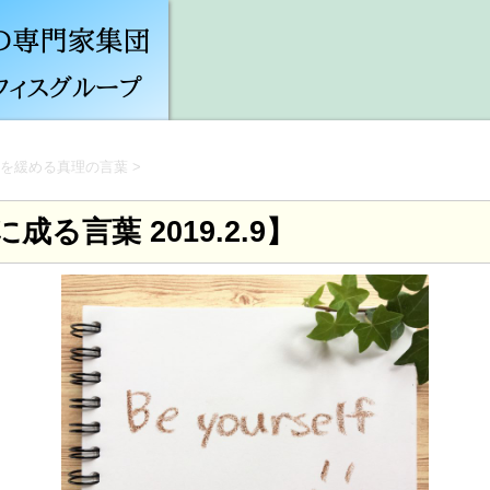
を緩める真理の言葉
>
成る言葉 2019.2.9】