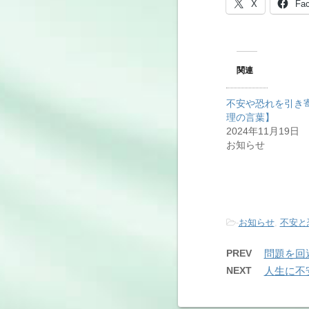
X
Fa
関連
不安や恐れを引き
理の言葉】
2024年11月19日
お知らせ
-
お知らせ
,
不安と
PREV
問題を回
NEXT
人生に不