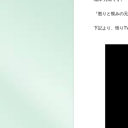
『怒りと恨みの元』
下記より、悟りT