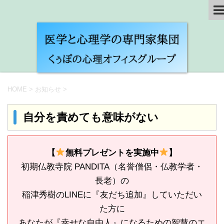
HOME
>
お知らせ
>
自分を責めても意味がない
【
無料プレゼントを実施中
】
初期仏教寺院 PANDITA（名誉僧侶・仏教学者・
長老）の
稲津秀樹のLINEに『友だち追加』していただい
た方に
あなたが『幸せな自由人』になるための智慧のエ