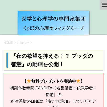
HOME
>
お知らせ
>
『夜の欲望を抑える！？ ブッダの
智慧』の動画を公開！
【
無料プレゼントを実施中
】
初期仏教寺院 PANDITA（名誉僧侶・仏教学者・
長老）の
稲津秀樹のLINEに『友だち追加』していただい