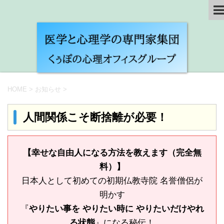
HOME
>
お知らせ
>
人間関係こそ断捨離が必要！
【幸せな自由人になる方法を教えます（完全無
料）】
日本人として初めての初期仏教寺院 名誉僧侶が
明かす
『
やりたい事を やりたい時に やりたいだけやれ
る状態
』になる秘伝！