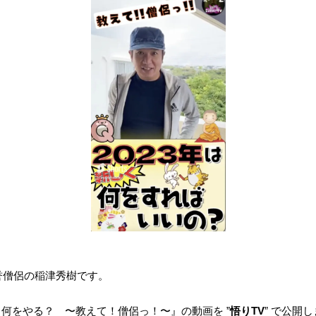
誉僧侶の稲津秀樹です。
しく何をやる？ 〜教えて！僧侶っ！〜』の動画を ”
悟りTV
” で公開