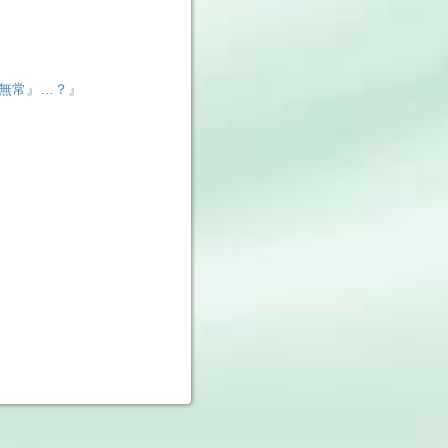
無常』…？』