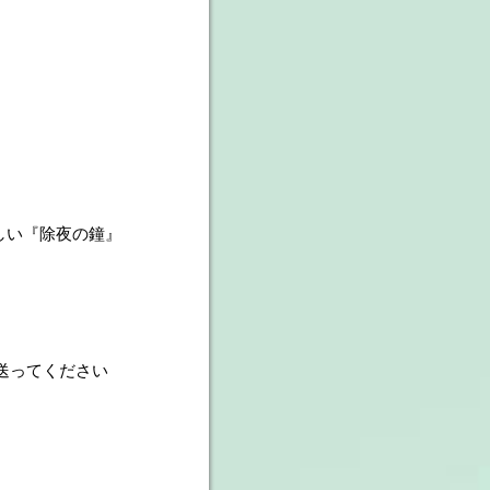
『正しい『除夜の鐘』
も送ってください