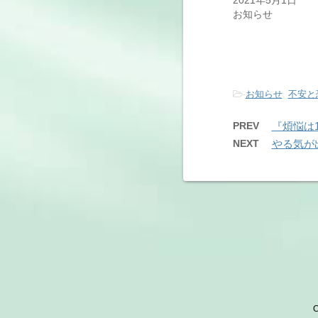
2021年5月1日
お知らせ
-
お知らせ
,
不安と
PREV
『煩悩は
NEXT
やる気が
C