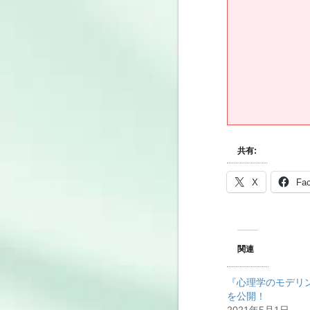
共有:
X
Fa
関連
『心理学のモデリ
を公開！