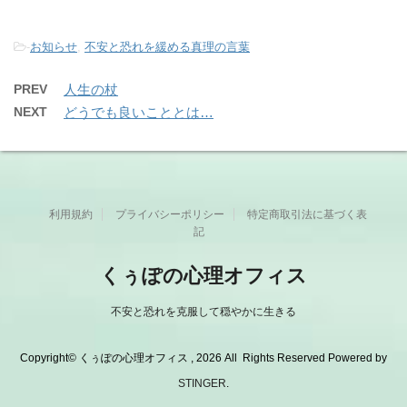
-
お知らせ
,
不安と恐れを緩める真理の言葉
PREV
人生の杖
NEXT
どうでも良いこととは…
利用規約
プライバシーポリシー
特定商取引法に基づく表
記
くぅぽの心理オフィス
不安と恐れを克服して穏やかに生きる
Copyright© くぅぽの心理オフィス , 2026 All Rights Reserved Powered by
STINGER
.